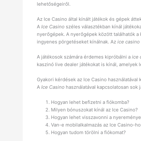
lehetőségeiről.
Az Ice Casino által kínált játékok és gépek átte
A
Ice Casino
széles választékban kínál játékoka
nyerőgépek. A nyerőgépek között találhatók a
ingyenes pörgetéseket kínálnak. Az
ice casino
A játékosok számára érdemes kipróbálni a
ice 
kaszinó live dealer játékokat is kínál, amelyek
Gyakori kérdések az Ice Casino használatával 
A
Ice Casino
használatával kapcsolatosan sok j
Hogyan lehet befizetni a fiókomba?
Milyen bónuszokat kínál az Ice Casino?
Hogyan lehet visszavonni a nyereménye
Van-e mobilalkalmazás az Ice Casino-ho
Hogyan tudom törölni a fiókomat?