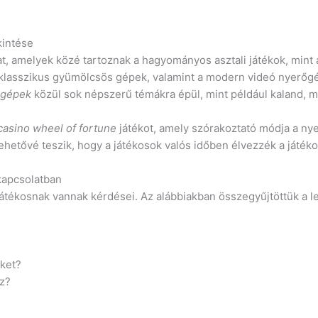
kintése
t, amelyek közé tartoznak a hagyományos asztali játékok, mint a 
 klasszikus gyümölcsös gépek, valamint a modern videó nyerőg
 gépek
közül sok népszerű témákra épül, mint például kaland, mi
casino wheel of fortune
játékot, amely szórakoztató módja a n
 lehetővé teszik, hogy a játékosok valós időben élvezzék a játéko
kapcsolatban
átékosnak vannak kérdései. Az alábbiakban összegyűjtöttük a l
ket?
z?