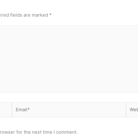
ired fields are marked
*
Email*
Webs
rowser for the next time I comment.