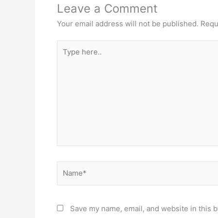
Leave a Comment
Your email address will not be published.
Requ
Type
here..
Name*
Save my name, email, and website in this b