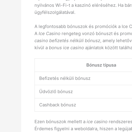
nyilvános Wi-Fi-t a kaszinó eléréséhez. Ha bá
ügyfélszolgálatával.
A legfontosabb bónuszok és promóciók a Ice 
A
Ice Casino
rengeteg vonzó bónuszt és promóc
casino befizetés nélküli bónusz
, amely lehetőv
kívül a
bonus ice casino
ajánlatok között talál
Bónusz típusa
Befizetés nélküli bónusz
Üdvözlő bónusz
Cashback bónusz
Ezen bónuszok mellett a
ice casino
rendszerese
Érdemes figyelni a weboldalra, hiszen a legújab