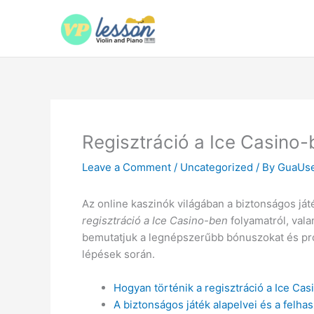
Skip
to
content
Regisztráció a Ice Casino-
Leave a Comment
/
Uncategorized
/ By
GuaUs
Az online kaszinók világában a biztonságos ját
regisztráció a Ice Casino-ben
folyamatról, vala
bemutatjuk a legnépszerűbb bónuszokat és pr
lépések során.
Hogyan történik a regisztráció a Ice Ca
A biztonságos játék alapelvei és a felha